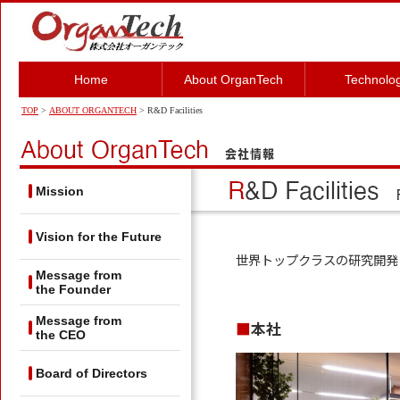
Home
About OrganTech
Technolo
TOP
>
ABOUT ORGANTECH
> R&D Facilities
Mission
Vision for the Future
世界トップクラスの研究開発
Message from
the Founder
Message from
■本社
the CEO
Board of Directors