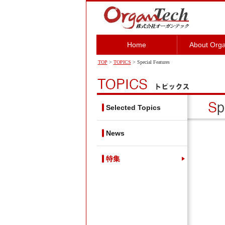
Home
About Org
TOP
>
TOPICS
> Special Features
Selected Topics
News
特集