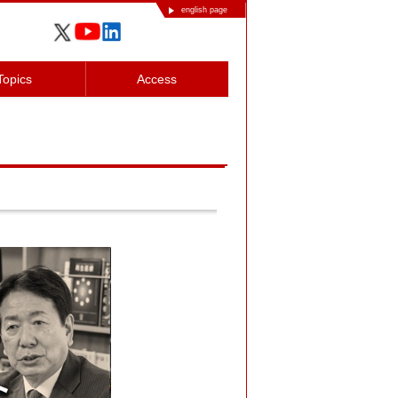
english page
Topics
Access