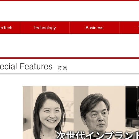
anTech
Technology
Business